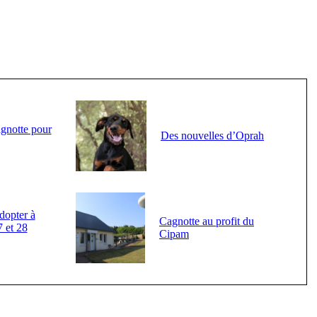
agnotte pour
Des nouvelles d’Oprah
dopter à
Cagnotte au profit du
7 et 28
Cipam