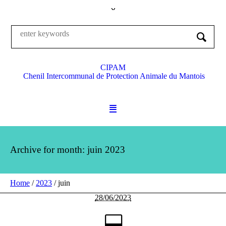
CIPAM
Chenil Intercommunal de Protection Animale du Mantois
Archive for month: juin 2023
Home
/
2023
/
juin
28/06/2023