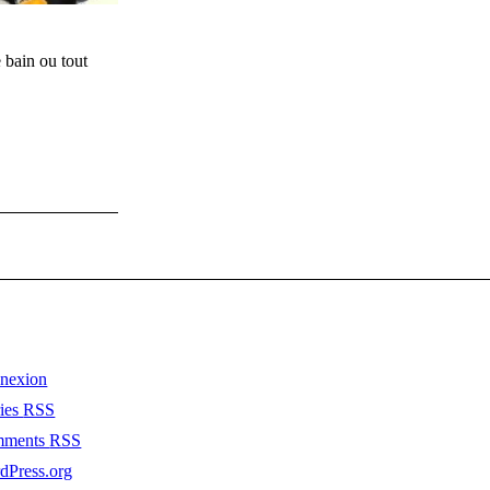
 bain ou tout
nexion
ries
RSS
mments
RSS
dPress.org