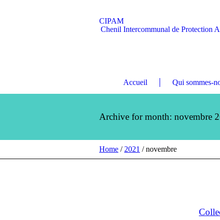
CIPAM
Chenil Intercommunal de Protection 
Accueil
Qui sommes-no
Archive for month: novembre 
Home
/
2021
/
novembre
Coll