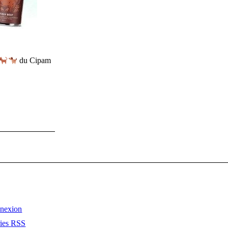
du Cipam
nexion
ries
RSS