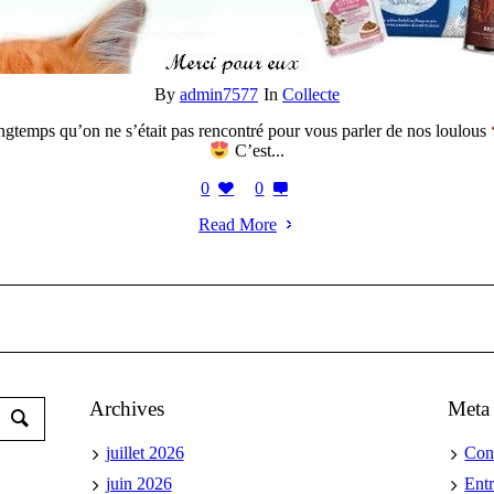
By
admin7577
In
Collecte
ongtemps qu’on ne s’était pas rencontré pour vous parler de nos loulous
C’est...
0
0
Read More
Archives
Meta
juillet 2026
Con
juin 2026
Ent