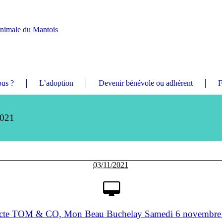
Animale du Mantois
us ?
L’adoption
Devenir bénévole ou adhérent
F
2021
03/11/2021
ecte TOM & CO, Mon Beau Buchelay Samedi 6 novembre