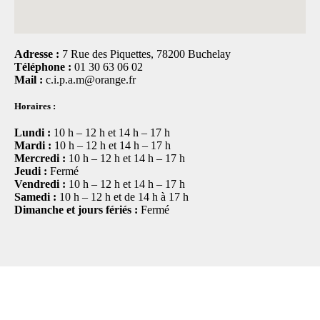
Adresse :
7 Rue des Piquettes, 78200 Buchelay
Téléphone :
01 30 63 06 02
Mail :
c.i.p.a.m@orange.fr
Horaires :
Lundi :
10 h – 12 h et 14 h – 17 h
Mardi :
10 h – 12 h et 14 h – 17 h
Mercredi :
10 h – 12 h et 14 h – 17 h
Jeudi :
Fermé
Vendredi :
10 h – 12 h et 14 h – 17 h
Samedi :
10 h – 12 h et de 14 h à 17 h
Dimanche et jours fériés :
Fermé