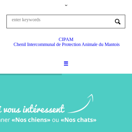
CIPAM
Chenil Intercommunal de Protection Animale du Mantois