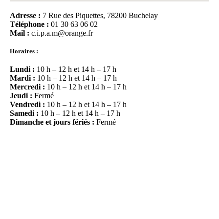
Adresse :
7 Rue des Piquettes, 78200 Buchelay
Téléphone :
01 30 63 06 02
Mail :
c.i.p.a.m@orange.fr
Horaires :
Lundi :
10 h – 12 h et 14 h – 17 h
Mardi :
10 h – 12 h et 14 h – 17 h
Mercredi :
10 h – 12 h et 14 h – 17 h
Jeudi :
Fermé
Vendredi :
10 h – 12 h et 14 h – 17 h
Samedi :
10 h – 12 h et 14 h – 17 h
Dimanche et jours fériés :
Fermé