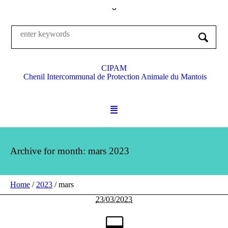
CIPAM
Chenil Intercommunal de Protection Animale du Mantois
Archive for month: mars 2023
Home
/
2023
/
mars
23/03/2023