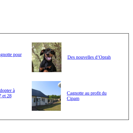
agnotte pour
Des nouvelles d’Oprah
dopter à
Cagnotte au profit du
7 et 28
Cipam