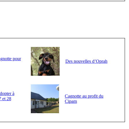
agnotte pour
Des nouvelles d’Oprah
dopter à
Cagnotte au profit du
7 et 28
Cipam