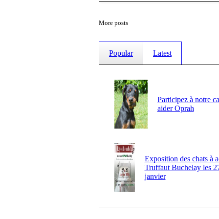
More posts
Popular
Latest
Participez à notre c
aider Oprah
Exposition des chats à a
Truffaut Buchelay les 2
janvier