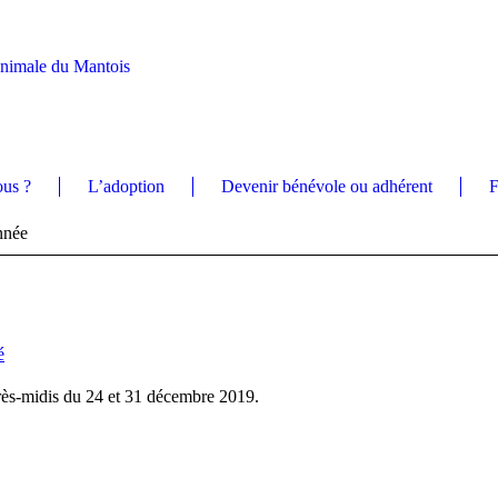
Animale du Mantois
us ?
L’adoption
Devenir bénévole ou adhérent
F
nnée
é
rès-midis du 24 et 31 décembre 2019.