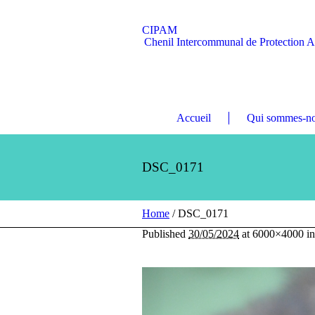
CIPAM
Chenil Intercommunal de Protection 
Accueil
Qui sommes-no
DSC_0171
Home
/
DSC_0171
Published
30/05/2024
at 6000×4000 i