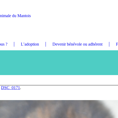
Animale du Mantois
us ?
L’adoption
Devenir bénévole ou adhérent
F
n
DSC_0171
.