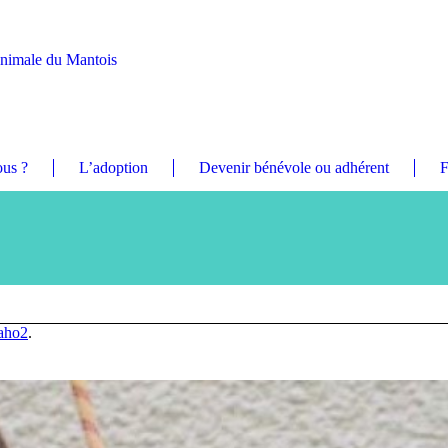
Animale du Mantois
us ?
L’adoption
Devenir bénévole ou adhérent
F
aho2
.