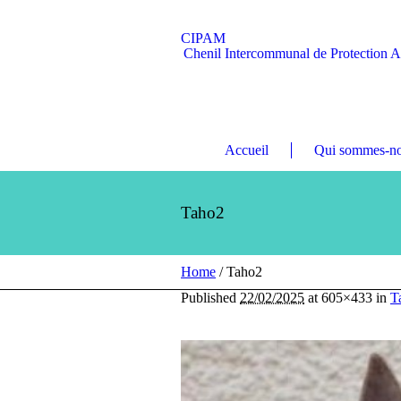
CIPAM
Chenil Intercommunal de Protection 
Accueil
Qui sommes-no
Taho2
Home
/
Taho2
Published
22/02/2025
at 605×433 in
T