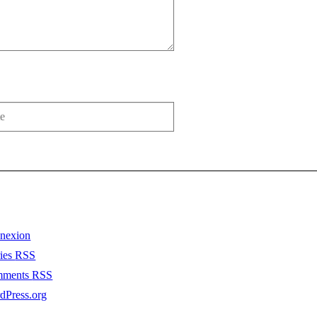
nexion
ries
RSS
mments
RSS
dPress.org