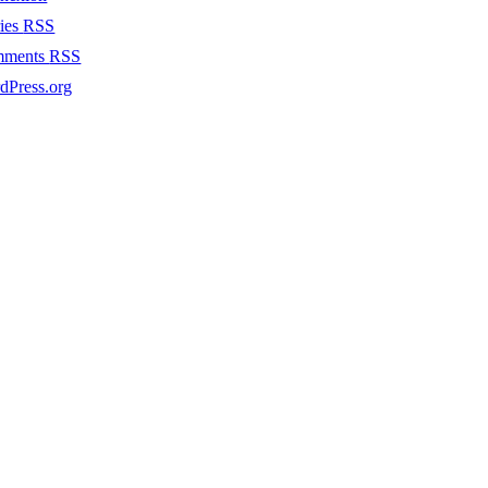
ries
RSS
mments
RSS
dPress.org