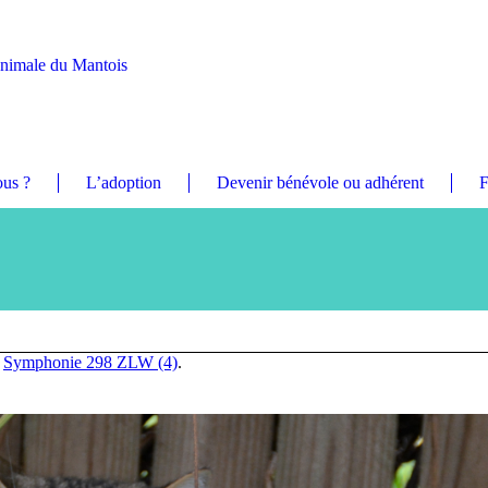
Animale du Mantois
us ?
L’adoption
Devenir bénévole ou adhérent
F
n
Symphonie 298 ZLW (4)
.