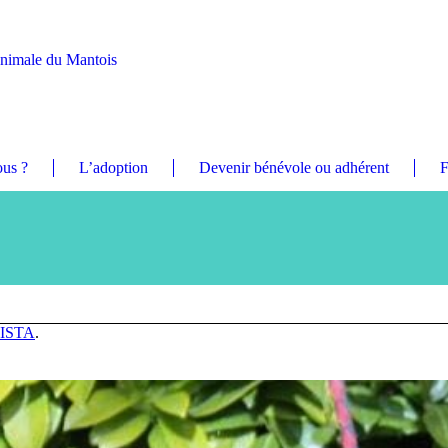
Animale du Mantois
us ?
L’adoption
Devenir bénévole ou adhérent
F
ISTA
.