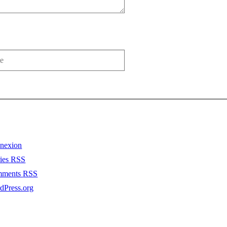
nexion
ries
RSS
mments
RSS
dPress.org