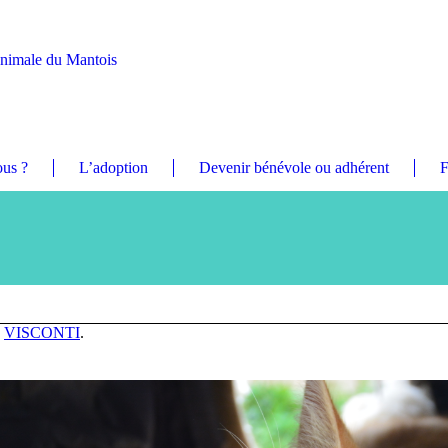
Animale du Mantois
us ?
L’adoption
Devenir bénévole ou adhérent
F
n
VISCONTI
.