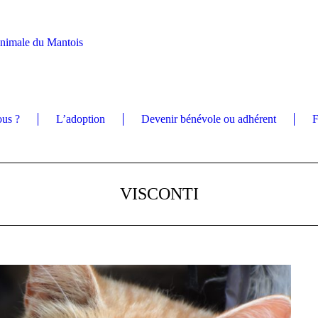
Animale du Mantois
us ?
L’adoption
Devenir bénévole ou adhérent
F
VISCONTI