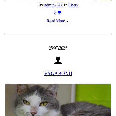
By
admin7577
In
Chats
0
Read More
05/07/2026
VAGABOND