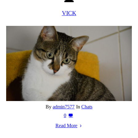
VICK
By
admin7577
In
Chats
0
Read More