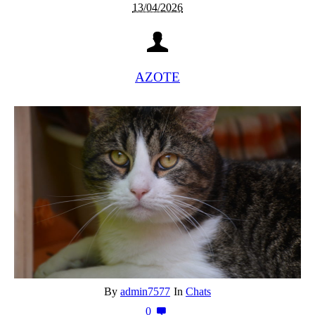
13/04/2026
AZOTE
By
admin7577
In
Chats
0