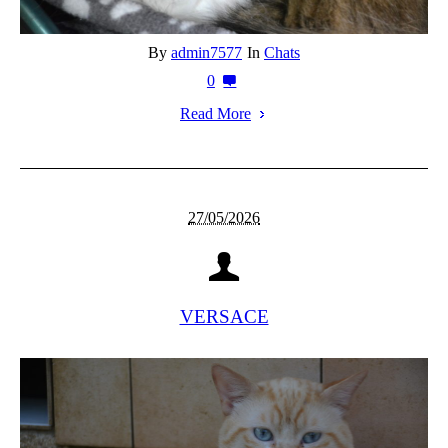
By
admin7577
In
Chats
0
Read More
27/05/2026
VERSACE