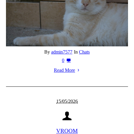
By
admin7577
In
Chats
0
Read More
15/05/2026
VROOM