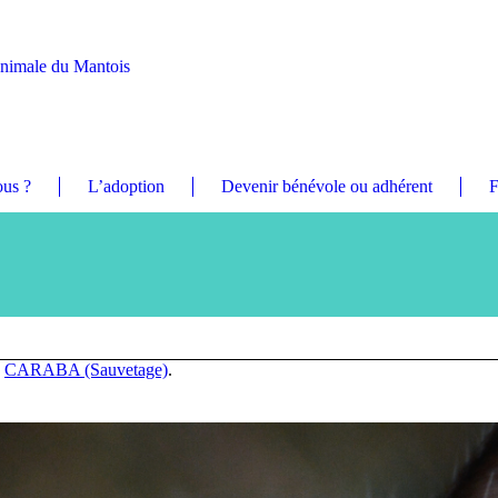
Animale du Mantois
us ?
L’adoption
Devenir bénévole ou adhérent
F
n
CARABA (Sauvetage)
.