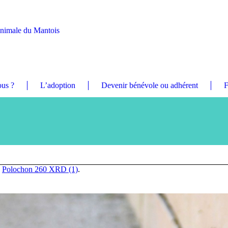
Animale du Mantois
us ?
L’adoption
Devenir bénévole ou adhérent
F
n
Polochon 260 XRD (1)
.