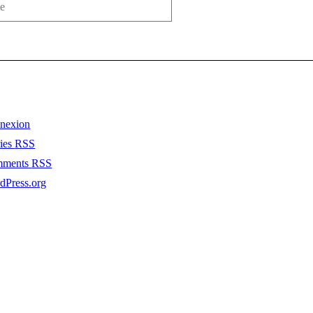
nexion
ries
RSS
mments
RSS
dPress.org