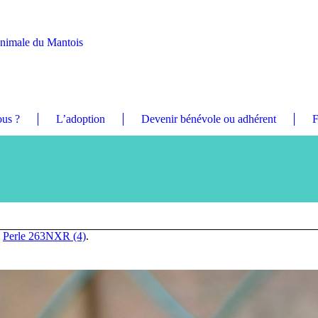
Animale du Mantois
us ?
L’adoption
Devenir bénévole ou adhérent
F
n
Perle 263NXR (4)
.