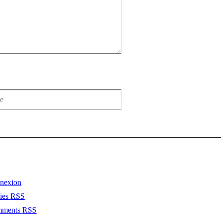
nexion
ries
RSS
mments
RSS