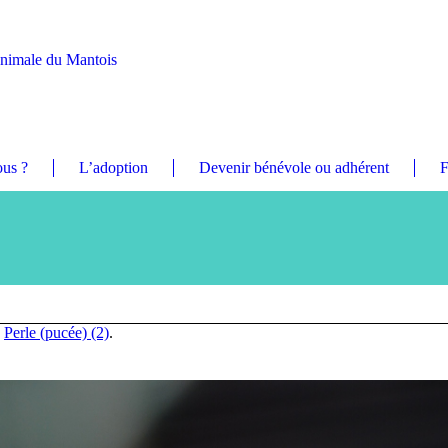
Animale du Mantois
us ?
L’adoption
Devenir bénévole ou adhérent
F
n
Perle (pucée) (2)
.