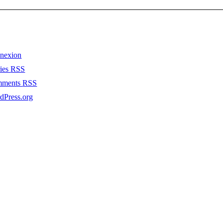
nexion
ries
RSS
mments
RSS
dPress.org