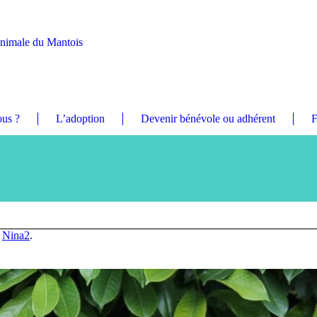
Animale du Mantois
us ?
L’adoption
Devenir bénévole ou adhérent
F
n
Nina2
.