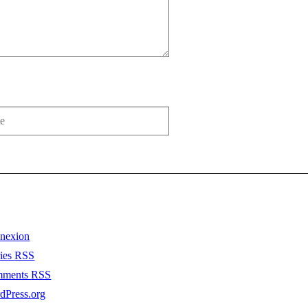
nexion
ries
RSS
mments
RSS
dPress.org