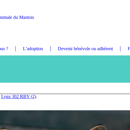
Animale du Mantois
us ?
L’adoption
Devenir bénévole ou adhérent
F
n
Lynx 302 RBY (2)
.