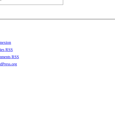
nexion
ries
RSS
mments
RSS
dPress.org