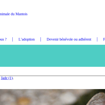
Animale du Mantois
us ?
L’adoption
Devenir bénévole ou adhérent
F
n
Jade (1)
.