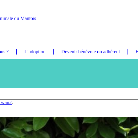
Animale du Mantois
us ?
L’adoption
Devenir bénévole ou adhérent
F
rwan2
.