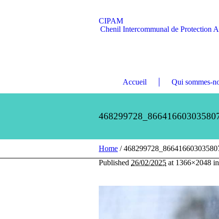
CIPAM
Chenil Intercommunal de Protection 
Accueil
Qui sommes-no
468299728_86641660303580
Home
/
468299728_86641660303580
Published
26/02/2025
at 1366×2048 i