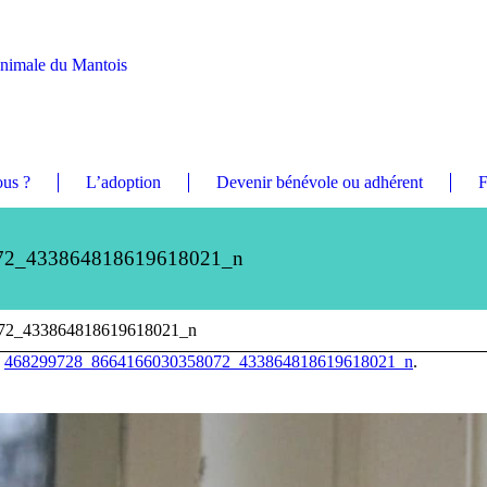
Animale du Mantois
us ?
L’adoption
Devenir bénévole ou adhérent
F
72_433864818619618021_n
72_433864818619618021_n
n
468299728_8664166030358072_433864818619618021_n
.