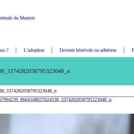
Animale du Mantois
us ?
L’adoption
Devenir bénévole ou adhérent
F
38_3374282058795323048_n
38_3374282058795323048_n
67994239_8664168037024538_3374282058795323048_n
.