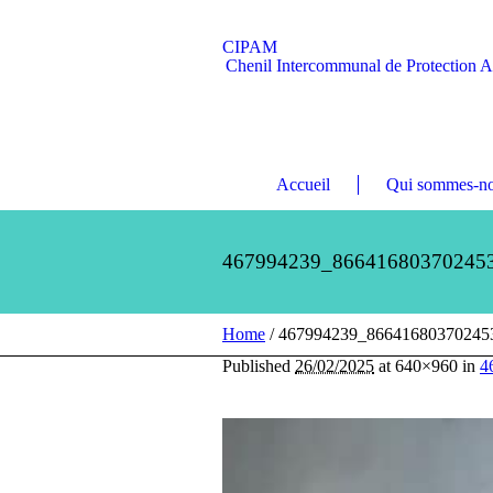
CIPAM
Chenil Intercommunal de Protection 
Accueil
Qui sommes-no
467994239_86641680370245
Home
/
467994239_86641680370245
Published
26/02/2025
at 640×960 in
4