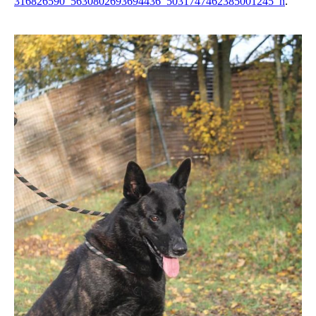
316826590_5630802693694436_5031747462385001245_n
.