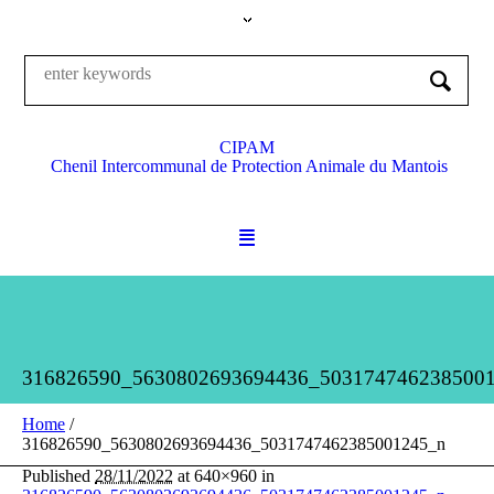
CIPAM
Chenil Intercommunal de Protection Animale du Mantois
316826590_5630802693694436_503174746238500
Home
/
316826590_5630802693694436_5031747462385001245_n
Published
28/11/2022
at 640×960 in