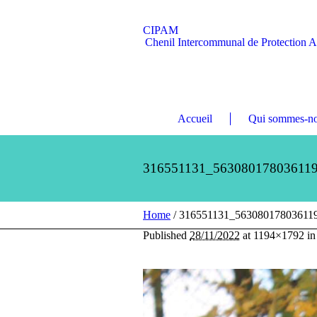
CIPAM
Chenil Intercommunal de Protection 
Accueil
Qui sommes-no
316551131_56308017803611
Home
/
316551131_56308017803611
Published
28/11/2022
at 1194×1792 i