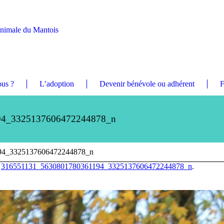
Animale du Mantois
us ?
L’adoption
Devenir bénévole ou adhérent
F
94_3325137606472244878_n
94_3325137606472244878_n
n
316551131_5630801780361194_3325137606472244878_n
.