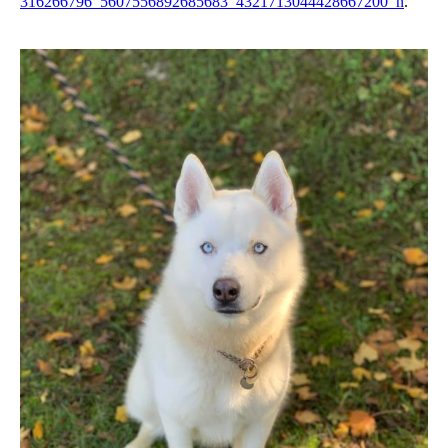
316266796_5607556892685683_4321713044428667200_n
.