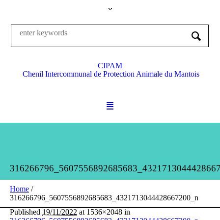
CIPAM
Chenil Intercommunal de Protection Animale du Mantois
316266796_5607556892685683_432171304442866
Home
/
316266796_5607556892685683_4321713044428667200_n
Published
19/11/2022
at 1536×2048 in