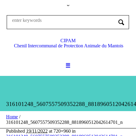
CIPAM
Chenil Intercommunal de Protection Animale du Mantois
316101248_5607557509352288_881896051204261
Home
/
316101248_5607557509352288_8818960512042614701_n
Published
19/11/2022
at 720×960 in