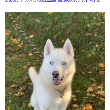
316101248_5607557509352288_8818960512042614701_n
.