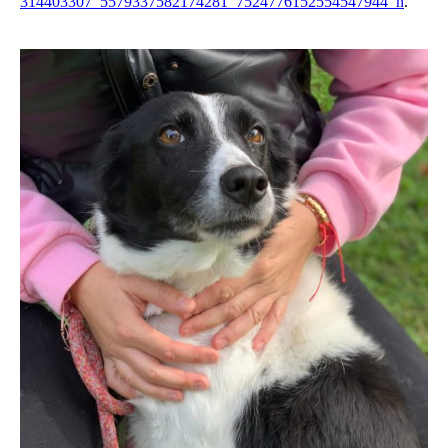
314403307_5579337582174281_7524776152554547944_n
.