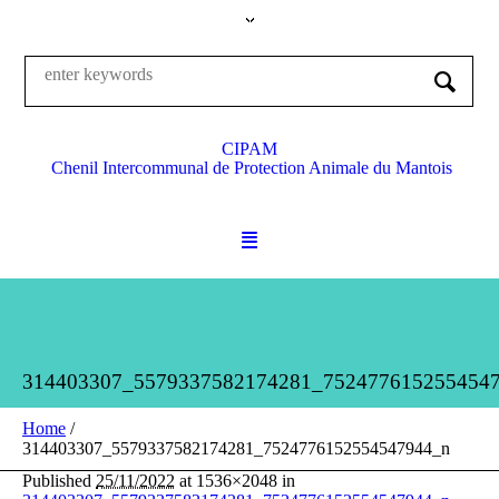
CIPAM
Chenil Intercommunal de Protection Animale du Mantois
314403307_5579337582174281_752477615255454
Home
/
314403307_5579337582174281_7524776152554547944_n
Published
25/11/2022
at 1536×2048 in