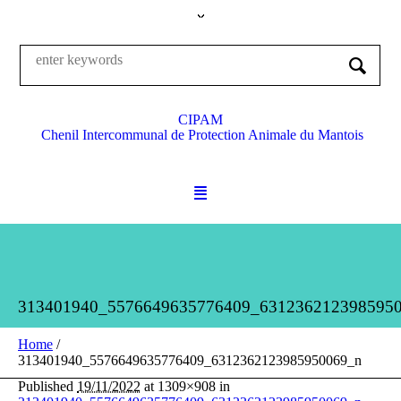
CIPAM
Chenil Intercommunal de Protection Animale du Mantois
313401940_5576649635776409_631236212398595
Home
/
313401940_5576649635776409_6312362123985950069_n
Published
19/11/2022
at 1309×908 in