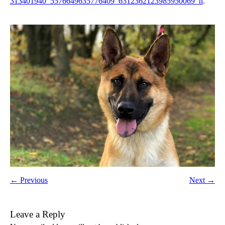
313401940_5576649635776409_6312362123985950069_n
.
← Previous
Next →
Leave a Reply