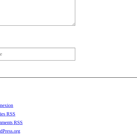
nexion
ries
RSS
mments
RSS
dPress.org