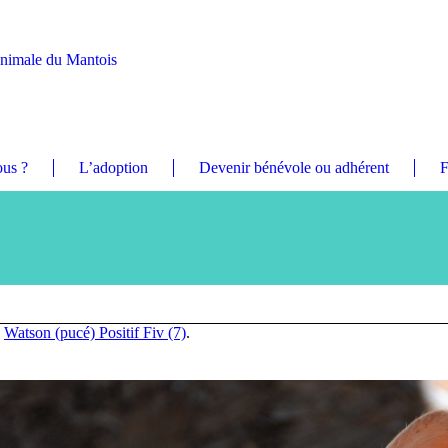
Animale du Mantois
us ?
L’adoption
Devenir bénévole ou adhérent
F
n
Watson (pucé) Positif Fiv (7)
.