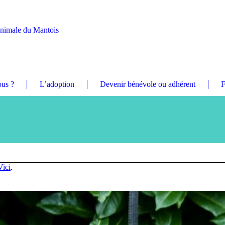
Animale du Mantois
us ?
L’adoption
Devenir bénévole ou adhérent
F
Vici
.