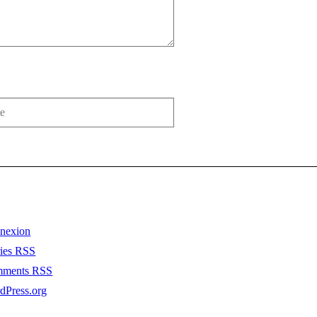
nexion
ries
RSS
mments
RSS
dPress.org