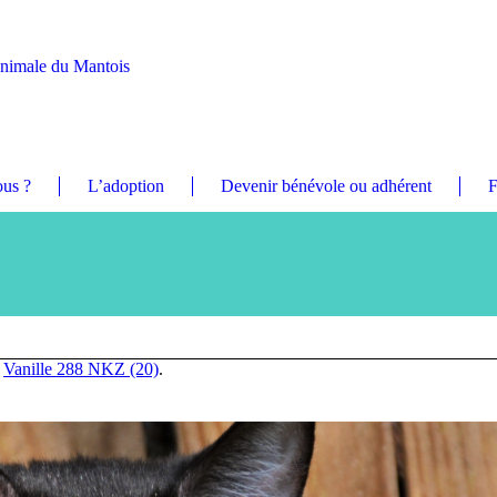
Animale du Mantois
us ?
L’adoption
Devenir bénévole ou adhérent
F
n
Vanille 288 NKZ (20)
.