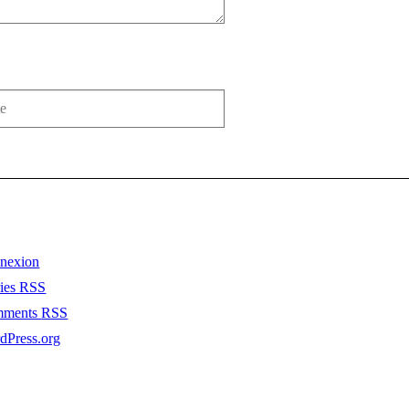
nexion
ries
RSS
mments
RSS
dPress.org