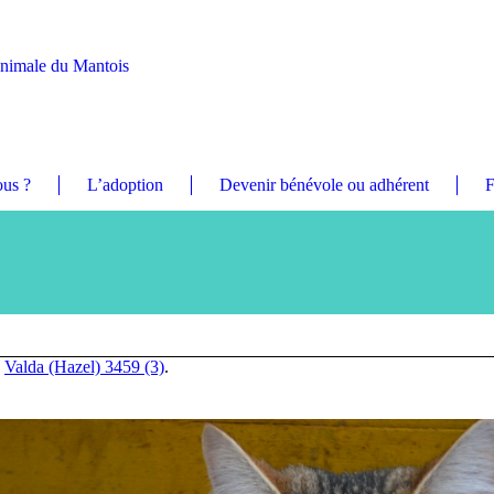
Animale du Mantois
us ?
L’adoption
Devenir bénévole ou adhérent
F
n
Valda (Hazel) 3459 (3)
.