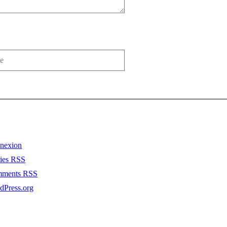
nexion
ries
RSS
mments
RSS
dPress.org