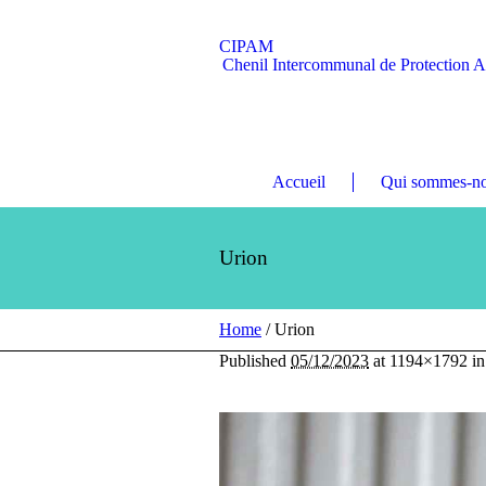
CIPAM
Chenil Intercommunal de Protection 
Accueil
Qui sommes-no
Urion
Home
/
Urion
Published
05/12/2023
at 1194×1792 i