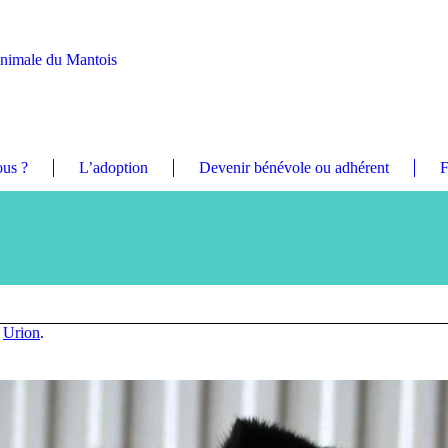
Animale du Mantois
us ?
L’adoption
Devenir bénévole ou adhérent
F
n
Urion
.