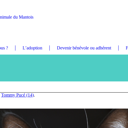
Animale du Mantois
us ?
L’adoption
Devenir bénévole ou adhérent
F
n
Tommy Pucé (14)
.