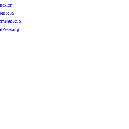
nexion
ries
RSS
mments
RSS
dPress.org