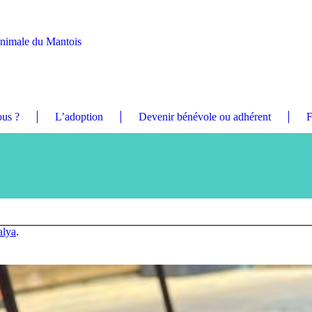
Animale du Mantois
us ?
L’adoption
Devenir bénévole ou adhérent
F
alya
.