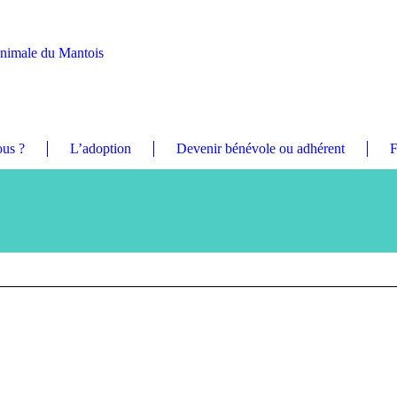
Animale du Mantois
us ?
L’adoption
Devenir bénévole ou adhérent
F