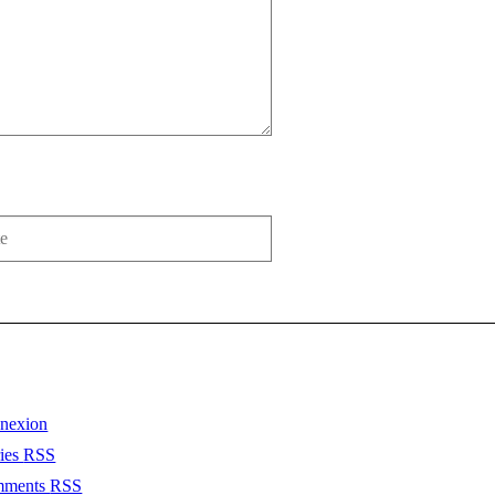
nexion
ries
RSS
mments
RSS