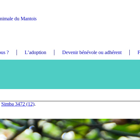
Animale du Mantois
us ?
L’adoption
Devenir bénévole ou adhérent
F
n
Simba 3472 (12)
.