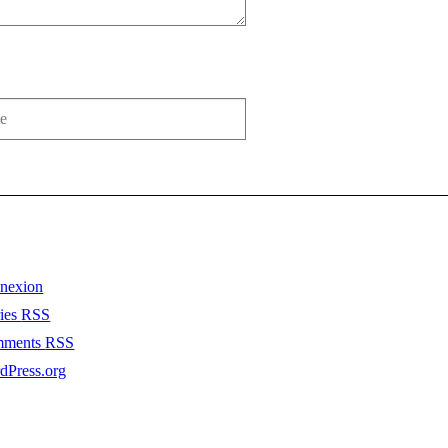
nexion
ries
RSS
mments
RSS
dPress.org