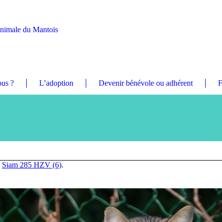
Animale du Mantois
us ?
L’adoption
Devenir bénévole ou adhérent
F
n
Siam 285 HZV (6)
.