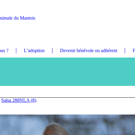
Animale du Mantois
us ?
L’adoption
Devenir bénévole ou adhérent
F
n
Salsa 288NLA (8)
.