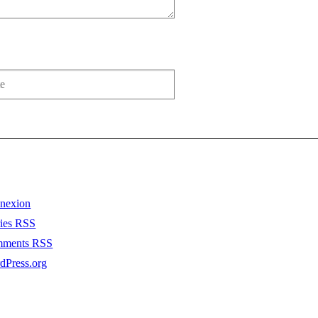
nexion
ries
RSS
mments
RSS
dPress.org