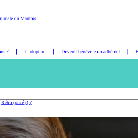
Animale du Mantois
us ?
L’adoption
Devenir bénévole ou adhérent
F
n
Rétro (pucé) (5)
.