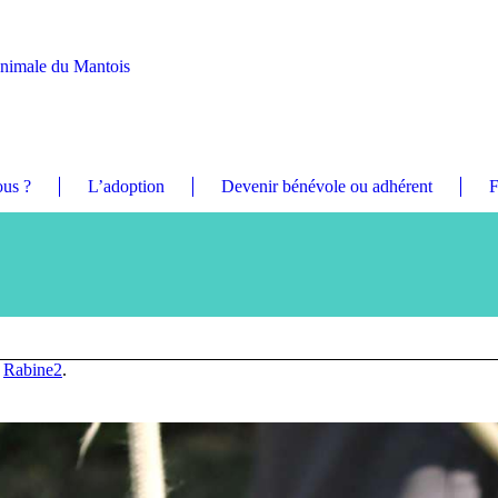
Animale du Mantois
us ?
L’adoption
Devenir bénévole ou adhérent
F
n
Rabine2
.