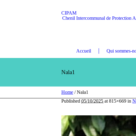
CIPAM
Chenil Intercommunal de Protection 
Accueil
Qui sommes-no
Nala1
Home
/
Nala1
Published
05/10/2025
at 815×669 in
N