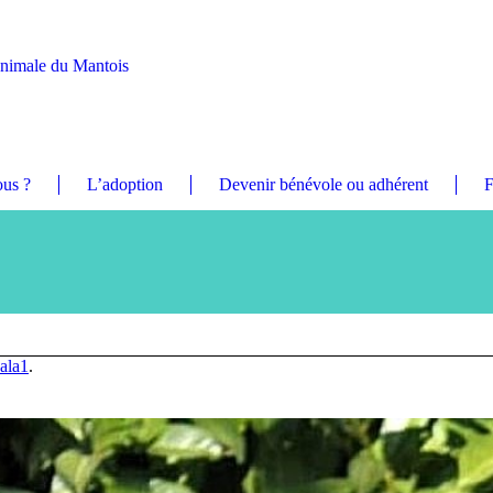
Animale du Mantois
us ?
L’adoption
Devenir bénévole ou adhérent
F
ala1
.