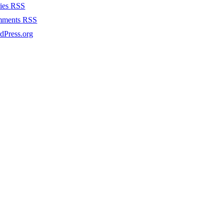
ries
RSS
mments
RSS
dPress.org