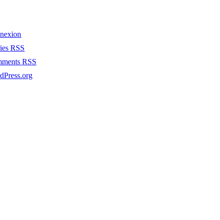
nexion
ries
RSS
mments
RSS
dPress.org