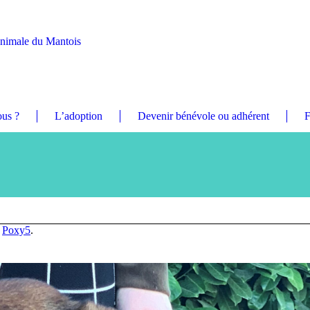
Animale du Mantois
us ?
L’adoption
Devenir bénévole ou adhérent
F
n
Poxy5
.