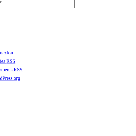
nexion
ries
RSS
mments
RSS
dPress.org