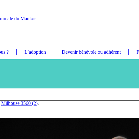
Animale du Mantois
us ?
L’adoption
Devenir bénévole ou adhérent
F
n
Milhouse 3560 (2)
.