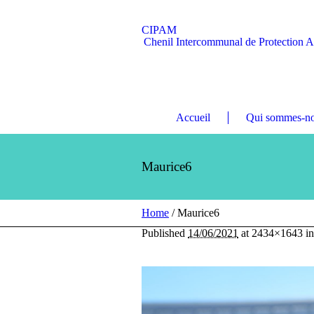
CIPAM
Chenil Intercommunal de Protection 
Accueil
Qui sommes-no
Maurice6
Home
/
Maurice6
Published
14/06/2021
at 2434×1643 i