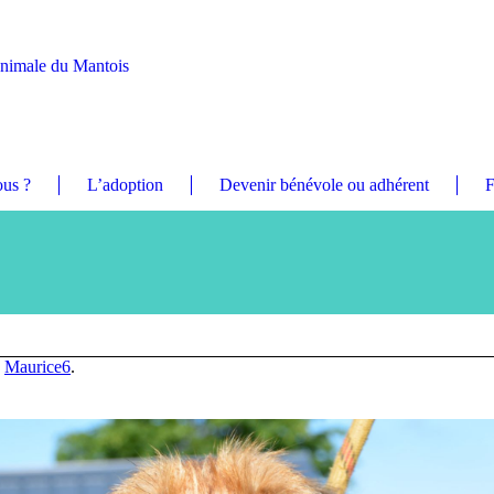
Animale du Mantois
us ?
L’adoption
Devenir bénévole ou adhérent
F
n
Maurice6
.