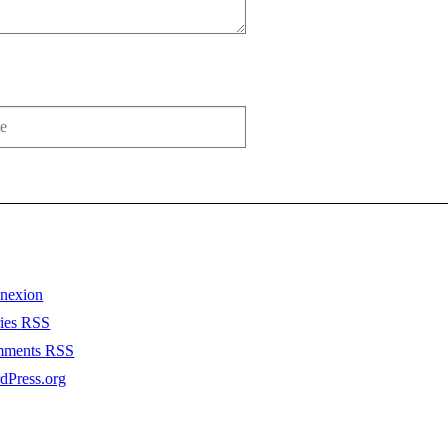
nexion
ries
RSS
mments
RSS
dPress.org